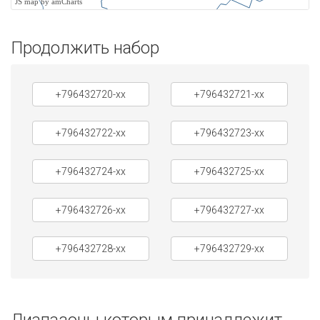
JS map by amCharts
Продолжить набор
+796432720-xx
+796432721-xx
+796432722-xx
+796432723-xx
+796432724-xx
+796432725-xx
+796432726-xx
+796432727-xx
+796432728-xx
+796432729-xx