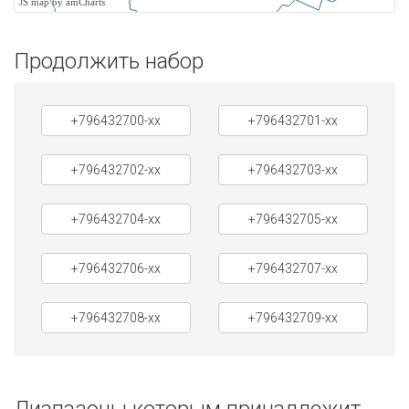
JS map by amCharts
Продолжить набор
+796432700-xx
+796432701-xx
+796432702-xx
+796432703-xx
+796432704-xx
+796432705-xx
+796432706-xx
+796432707-xx
+796432708-xx
+796432709-xx