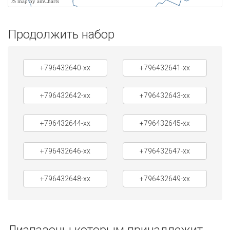
JS map by amCharts
Продолжить набор
+796432640-xx
+796432641-xx
+796432642-xx
+796432643-xx
+796432644-xx
+796432645-xx
+796432646-xx
+796432647-xx
+796432648-xx
+796432649-xx