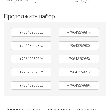
JS map by amCharts
Продолжить набор
+7964325980x
+7964325981x
+7964325982x
+7964325983x
+7964325984x
+7964325985x
+7964325986x
+7964325987x
+7964325988x
+7964325989x