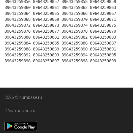
89643259856 89643259857 89643259858 89643259859
89643259860 89643259861 89643259862 89643259863
89643259864 89643259865 89643259866 89643259867
89643259868 89643259869 89643259870 89643259871
89643259872 89643259873 89643259874 89643259875
89643259876 89643259877 89643259878 89643259879
89643259880 89643259881 89643259882 89643259883
89643259884 89643259885 89643259886 89643259887
89643259888 89643259889 89643259890 89643259891
89643259892 89643259893 89643259894 89643259895
89643259896 89643259897 89643259898 89643259899
2026 © numbase.ru
Обратная связь