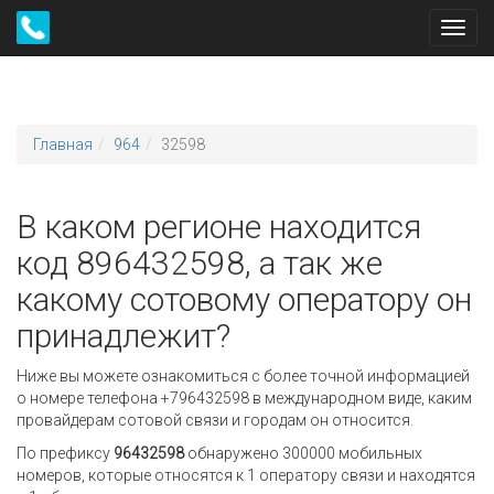
Toggl
navig
Главная
964
32598
В каком регионе находится
код 896432598, а так же
какому сотовому оператору он
принадлежит?
Ниже вы можете ознакомиться с более точной информацией
о номере телефона +796432598 в международном виде, каким
провайдерам сотовой связи и городам он относится.
По префиксу
96432598
обнаружено 300000 мобильных
номеров, которые относятся к 1 оператору связи и находятся