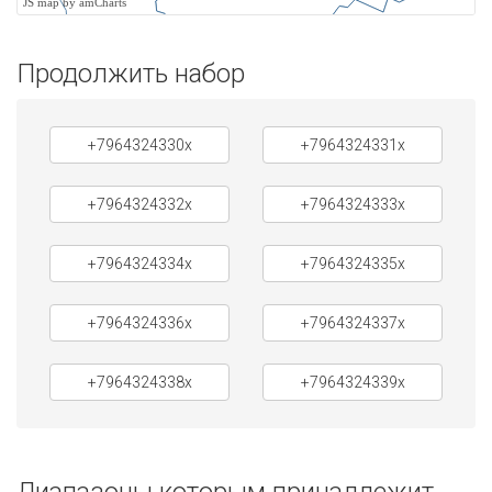
JS map by amCharts
Продолжить набор
+7964324330x
+7964324331x
+7964324332x
+7964324333x
+7964324334x
+7964324335x
+7964324336x
+7964324337x
+7964324338x
+7964324339x