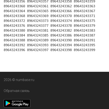
89643243356 89643243357 89643243358 89643243359
89643243360 89643243361 89643243362 89643243363
89643243364 89643243365 89643243366 89643243367
89643243368 89643243369 89643243370 89643243371
89643243372 89643243373 89643243374 89643243375
89643243376 89643243377 89643243378 89643243379
89643243380 89643243381 89643243382 89643243383
89643243384 89643243385 89643243386 89643243387
89643243388 89643243389 89643243390 89643243391
89643243392 89643243393 89643243394 89643243395
89643243396 89643243397 89643243398 89643243399
2026 © numbase.ru
Обратная связь