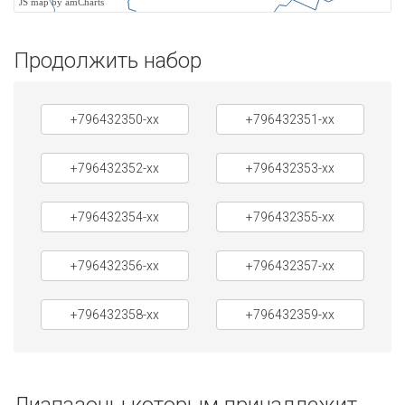
JS map by amCharts
Продолжить набор
+796432350-xx
+796432351-xx
+796432352-xx
+796432353-xx
+796432354-xx
+796432355-xx
+796432356-xx
+796432357-xx
+796432358-xx
+796432359-xx