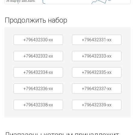
JS map by amCharts
Продолжить набор
+796432330-xx
+796432331-xx
+796432332-xx
+796432333-xx
+796432334-xx
+796432335-xx
+796432336-xx
+796432337-xx
+796432338-xx
+796432339-xx