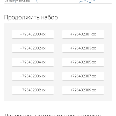
JS map by amCharts
Продолжить набор
+796432300-xx
+796432301-xx
+796432302-xx
+796432303-xx
+796432304-xx
+796432305-xx
+796432306-xx
+796432307-xx
+796432308-xx
+796432309-xx