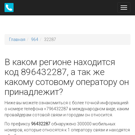
Toggl
navig
Главная
964
32287
В каком регионе находится
код 896432287, а так же
какому сотовому оператору он
принадлежит?
Ниже вы можете ознакомиться с более точной информацией
о номере телефона +796432287 в международном виде, каким
провайдерам сотовой связи и городам он относится.
По префиксу
96432287
обнаружено 300000 мобильных
номеров, которые относятся к 1 оператору связи и находятся