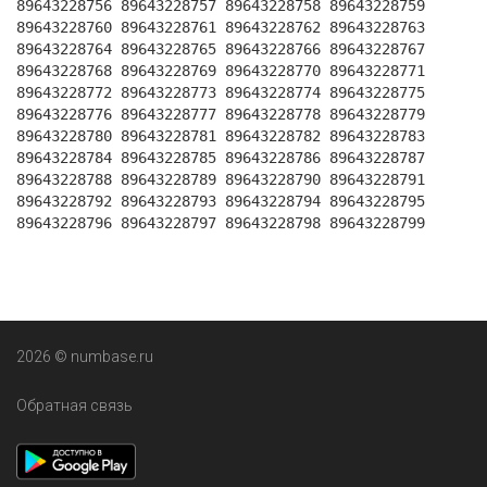
89643228756 89643228757 89643228758 89643228759
89643228760 89643228761 89643228762 89643228763
89643228764 89643228765 89643228766 89643228767
89643228768 89643228769 89643228770 89643228771
89643228772 89643228773 89643228774 89643228775
89643228776 89643228777 89643228778 89643228779
89643228780 89643228781 89643228782 89643228783
89643228784 89643228785 89643228786 89643228787
89643228788 89643228789 89643228790 89643228791
89643228792 89643228793 89643228794 89643228795
89643228796 89643228797 89643228798 89643228799
2026 © numbase.ru
Обратная связь