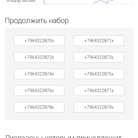
JS map by amCharts
Продолжить набор
+7964322870x
+7964322871x
+7964322872x
+7964322873x
+7964322874x
+7964322875x
+7964322876x
+7964322877x
+7964322878x
+7964322879x