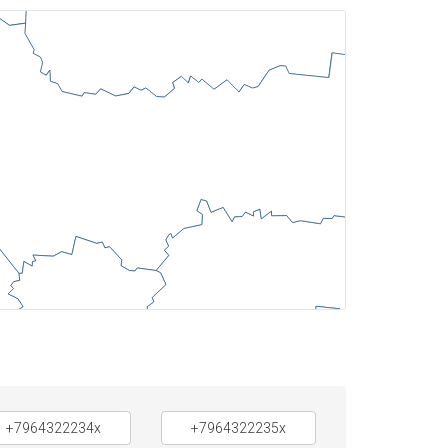
+7964322234x
+7964322235x