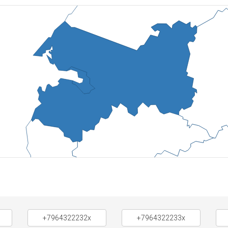
+7964322232x
+7964322233x