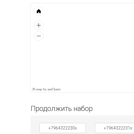
JS map by amCharts
Продолжить набор
+7964322230x
+7964322231x