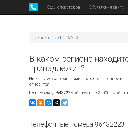
Коды операторов
Объявления авито
Главная
964
32223
В каком регионе находит
принадлежит?
Ниже вы можете ознакомиться с более точной инф
относится.
По префиксу
96432223
обнаружено 300000 мобильны
Телефонные номера 96432223, 