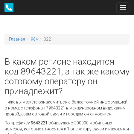
Toggl
navig
Главная
964
3221
В каком регионе находится
код 89643221, а так же какому
сотовому оператору он
принадлежит?
Ниже вы можете ознакомиться с более точной информацией
о номере телефона +79643221 в международном виде, каким
провайдерам сотовой связи и городам он относится.
По префиксу
9643221
обнаружено 300000 мобильных
номеров, которые относятся к 1 оператору связи и находятся