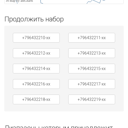
JS map by amCharts
Продолжить набор
+796432210-xx
+796432211-xx
+796432212-xx
+796432213-xx
+796432214-xx
+796432215-xx
+796432216-xx
+796432217-xx
+796432218-xx
+796432219-xx