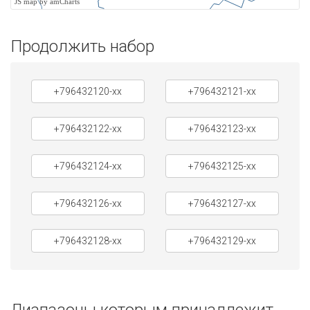
JS map by amCharts
Продолжить набор
+796432120-xx
+796432121-xx
+796432122-xx
+796432123-xx
+796432124-xx
+796432125-xx
+796432126-xx
+796432127-xx
+796432128-xx
+796432129-xx