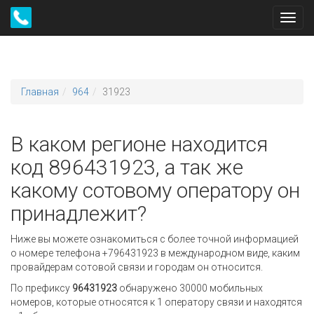
Toggl
navig
Главная
964
31923
В каком регионе находится
код 896431923, а так же
какому сотовому оператору он
принадлежит?
Ниже вы можете ознакомиться с более точной информацией
о номере телефона +796431923 в международном виде, каким
провайдерам сотовой связи и городам он относится.
По префиксу
96431923
обнаружено 30000 мобильных
номеров, которые относятся к 1 оператору связи и находятся