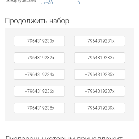
JS map by amCharts
Продолжить набор
+7964319230x
+7964319231x
+7964319232x
+7964319233x
+7964319234x
+7964319235x
+7964319236x
+7964319237x
+7964319238x
+7964319239x