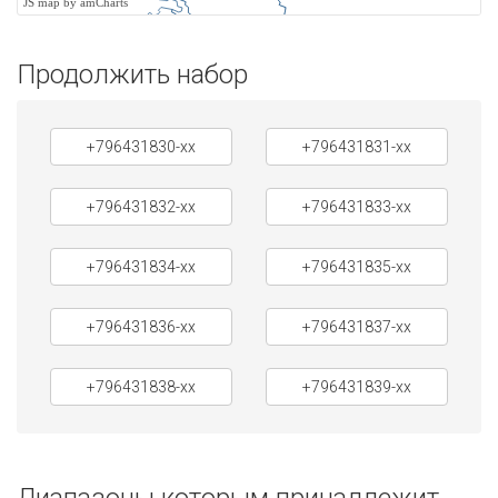
JS map by amCharts
Продолжить набор
+796431830-xx
+796431831-xx
+796431832-xx
+796431833-xx
+796431834-xx
+796431835-xx
+796431836-xx
+796431837-xx
+796431838-xx
+796431839-xx