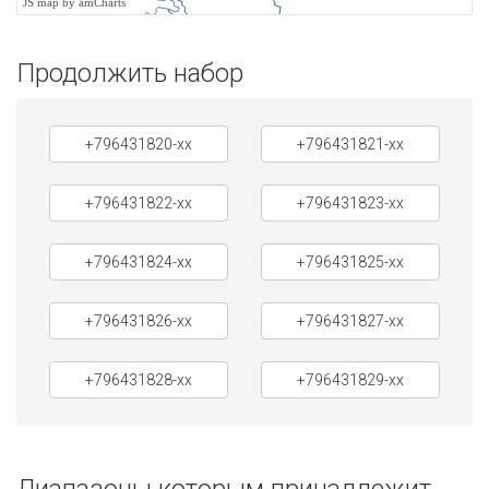
JS map by amCharts
Продолжить набор
+796431820-xx
+796431821-xx
+796431822-xx
+796431823-xx
+796431824-xx
+796431825-xx
+796431826-xx
+796431827-xx
+796431828-xx
+796431829-xx