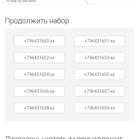
JS map by amCharts
Продолжить набор
+796431650-xx
+796431651-xx
+796431652-xx
+796431653-xx
+796431654-xx
+796431655-xx
+796431656-xx
+796431657-xx
+796431658-xx
+796431659-xx