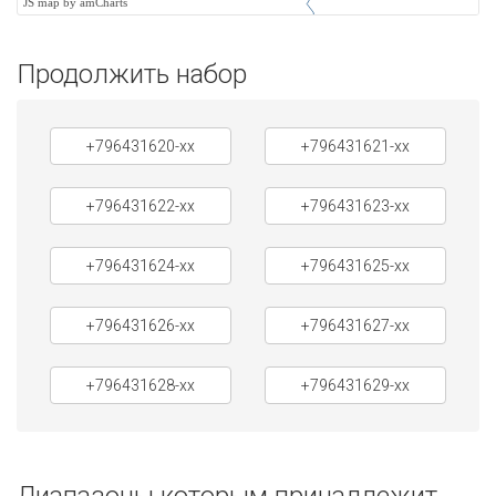
JS map by amCharts
Продолжить набор
+796431620-xx
+796431621-xx
+796431622-xx
+796431623-xx
+796431624-xx
+796431625-xx
+796431626-xx
+796431627-xx
+796431628-xx
+796431629-xx