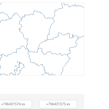
+796431574-xx
+796431575-xx