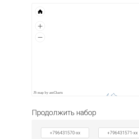
JS map by amCharts
Продолжить набор
+796431570-xx
+796431571-xx