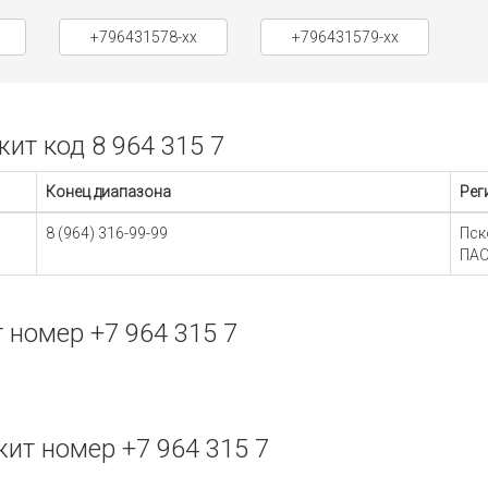
+796431578-xx
+796431579-xx
т код 8 964 315 7
Конец диапазона
Рег
8 (964) 316-99-99
Пск
ПАО
номер +7 964 315 7
т номер +7 964 315 7