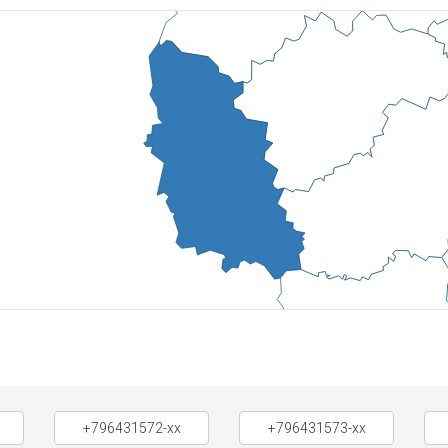
+796431572-xx
+796431573-xx