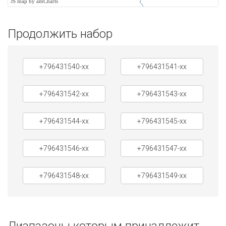
JS map by amCharts
Продолжить набор
+796431540-xx
+796431541-xx
+796431542-xx
+796431543-xx
+796431544-xx
+796431545-xx
+796431546-xx
+796431547-xx
+796431548-xx
+796431549-xx