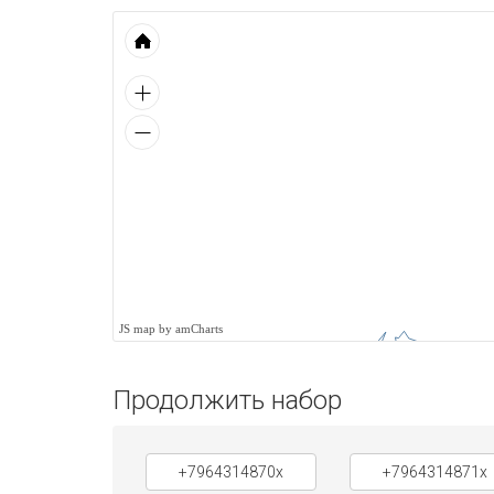
JS map by amCharts
Продолжить набор
+7964314870x
+7964314871x