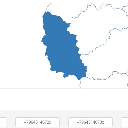
+7964314872x
+7964314873x