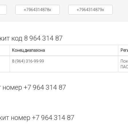
+7964314878x
+7964314879x
т код 8 964 314 87
Конец диапазона
Рег
8 (964) 316-99-99
Пск
ПАО
номер +7 964 314 87
ит номер +7 964 314 87