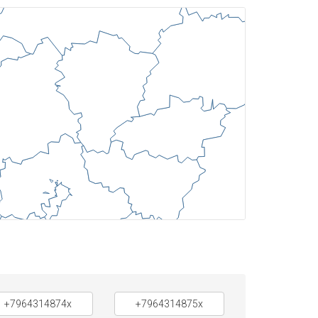
+7964314874x
+7964314875x