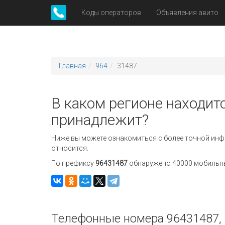
Коды операторов
Объявления авито
Главная
964
31487
В каком регионе находит
принадлежит?
Ниже вы можете ознакомиться с более точной инф
относится.
По префиксу
96431487
обнаружено 40000 мобильных
Телефонные номера 96431487, 