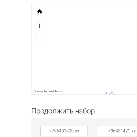
JS map by amCharts
Продолжить набор
+796431420-xx
+796431421-xx