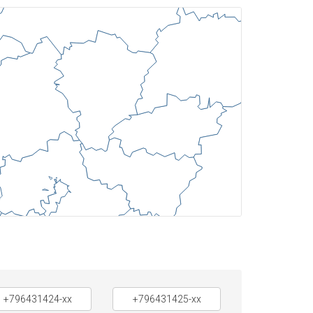
+796431424-xx
+796431425-xx