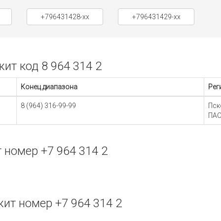
+796431428-xx
+796431429-xx
т код 8 964 314 2
Конец диапазона
Рег
8 (964) 316-99-99
Пск
ПАО
номер +7 964 314 2
т номер +7 964 314 2