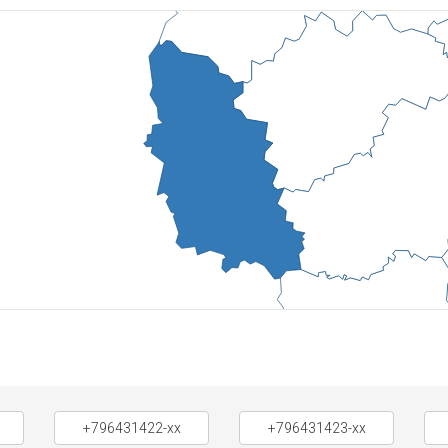
+796431422-xx
+796431423-xx