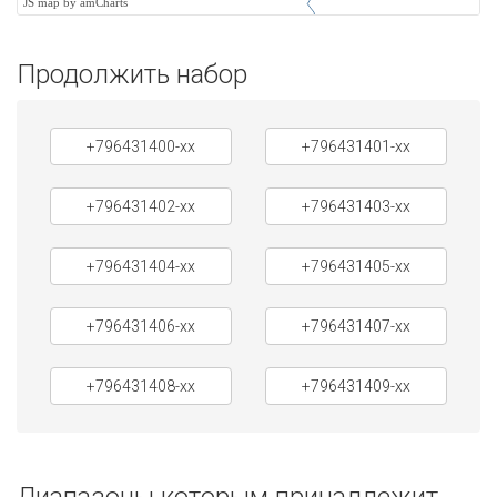
JS map by amCharts
Продолжить набор
+796431400-xx
+796431401-xx
+796431402-xx
+796431403-xx
+796431404-xx
+796431405-xx
+796431406-xx
+796431407-xx
+796431408-xx
+796431409-xx