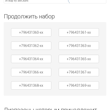
JS map by amCharts
Продолжить набор
+796431360-xx
+796431361-xx
+796431362-xx
+796431363-xx
+796431364-xx
+796431365-xx
+796431366-xx
+796431367-xx
+796431368-xx
+796431369-xx