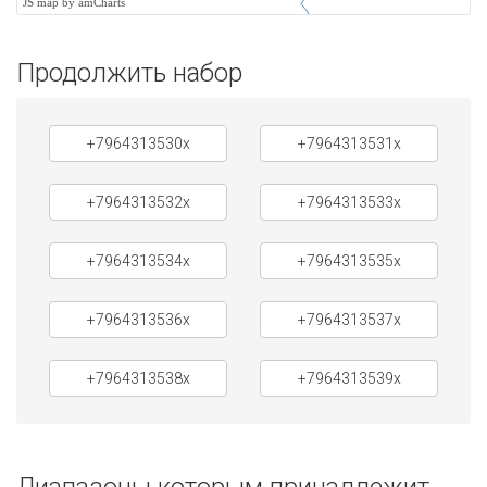
JS map by amCharts
Продолжить набор
+7964313530x
+7964313531x
+7964313532x
+7964313533x
+7964313534x
+7964313535x
+7964313536x
+7964313537x
+7964313538x
+7964313539x