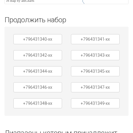
JS map by amCharts
Продолжить набор
+796431340-xx
+796431341-xx
+796431342-xx
+796431343-xx
+796431344-xx
+796431345-xx
+796431346-xx
+796431347-xx
+796431348-xx
+796431349-xx