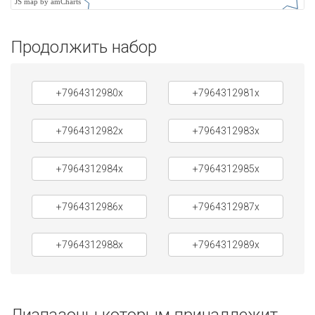
JS map by amCharts
Продолжить набор
+7964312980x
+7964312981x
+7964312982x
+7964312983x
+7964312984x
+7964312985x
+7964312986x
+7964312987x
+7964312988x
+7964312989x