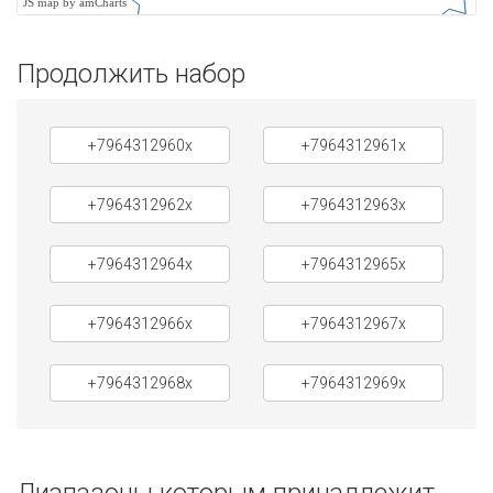
JS map by amCharts
Продолжить набор
+7964312960x
+7964312961x
+7964312962x
+7964312963x
+7964312964x
+7964312965x
+7964312966x
+7964312967x
+7964312968x
+7964312969x