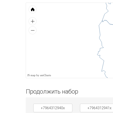
JS map by amCharts
Продолжить набор
+7964312940x
+7964312941x