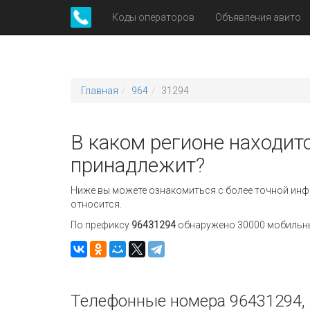
Коды операторов
Объявления авито
Главная
964
31294
В каком регионе находит
принадлежит?
Ниже вы можете ознакомиться с более точной инф
относится.
По префиксу
96431294
обнаружено 30000 мобильных
Телефонные номера 96431294, 