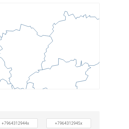
+7964312944x
+7964312945x