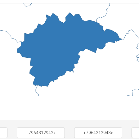
+7964312942x
+7964312943x