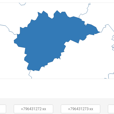
+796431272-xx
+796431273-xx