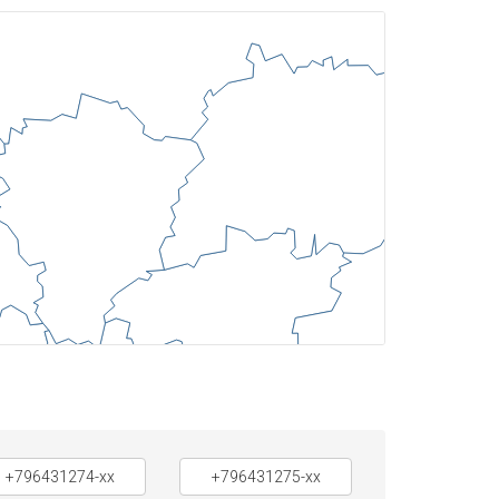
+796431274-xx
+796431275-xx