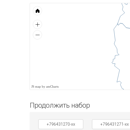
JS map by amCharts
Продолжить набор
+796431270-xx
+796431271-xx