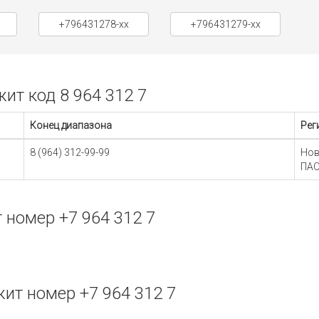
+796431278-xx
+796431279-xx
т код 8 964 312 7
Конец диапазона
Рег
8 (964) 312-99-99
Нов
ПАО
номер +7 964 312 7
т номер +7 964 312 7