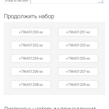
JS map by amCharts
Продолжить набор
+796431200-xx
+796431201-xx
+796431202-xx
+796431203-xx
+796431204-xx
+796431205-xx
+796431206-xx
+796431207-xx
+796431208-xx
+796431209-xx