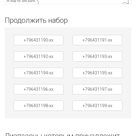
JS map by amCharts
Продолжить набор
+796431190-xx
+796431191-xx
+796431192-xx
+796431193-xx
+796431194-xx
+796431195-xx
+796431196-xx
+796431197-xx
+796431198-xx
+796431199-xx