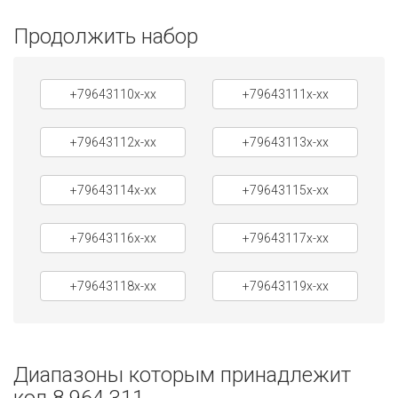
Продолжить набор
+79643110x-xx
+79643111x-xx
+79643112x-xx
+79643113x-xx
+79643114x-xx
+79643115x-xx
+79643116x-xx
+79643117x-xx
+79643118x-xx
+79643119x-xx
Диапазоны которым принадлежит