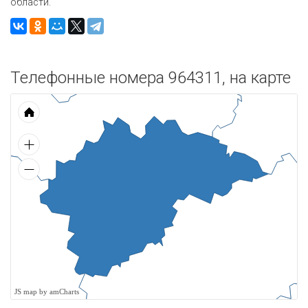
области.
Телефонные номера 964311, на карте
JS map by amCharts