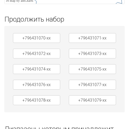
JS map by amCharts
Продолжить набор
+796431070-xx
+796431071-xx
+796431072-xx
+796431073-xx
+796431074-xx
+796431075-xx
+796431076-xx
+796431077-xx
+796431078-xx
+796431079-xx