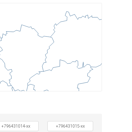
+796431014-xx
+796431015-xx