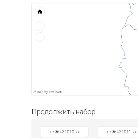
JS map by amCharts
Продолжить набор
+796431010-xx
+796431011-xx