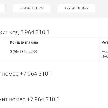
+796431018-xx
+796431019-xx
т код 8 964 310 1
Конец диапазона
Рег
8 (964) 312-99-99
Нов
ПАО
номер +7 964 310 1
т номер +7 964 310 1