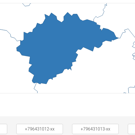
+796431012-xx
+796431013-xx