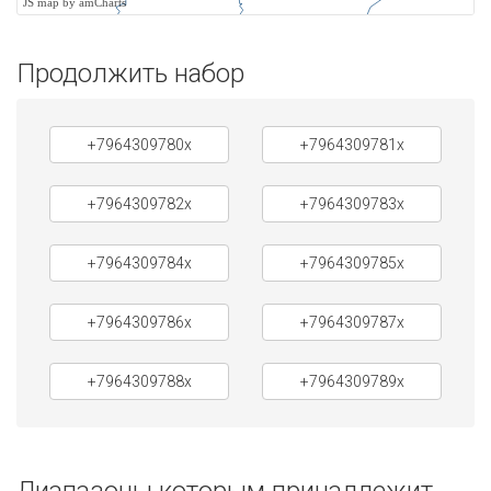
JS map by amCharts
Продолжить набор
+7964309780x
+7964309781x
+7964309782x
+7964309783x
+7964309784x
+7964309785x
+7964309786x
+7964309787x
+7964309788x
+7964309789x