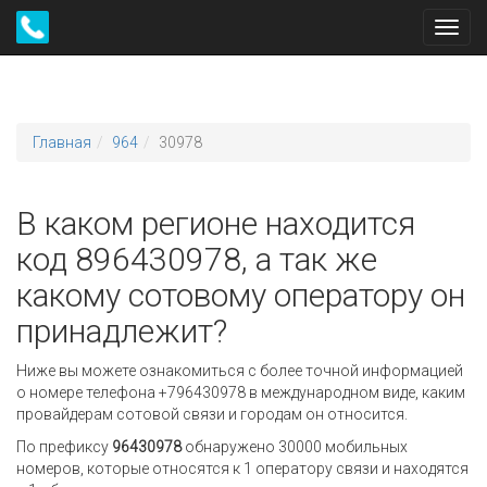
Toggl
navig
Главная
964
30978
В каком регионе находится
код 896430978, а так же
какому сотовому оператору он
принадлежит?
Ниже вы можете ознакомиться с более точной информацией
о номере телефона +796430978 в международном виде, каким
провайдерам сотовой связи и городам он относится.
По префиксу
96430978
обнаружено 30000 мобильных
номеров, которые относятся к 1 оператору связи и находятся