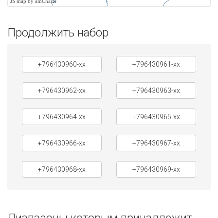
JS map by amCharts
Продолжить набор
+796430960-xx
+796430961-xx
+796430962-xx
+796430963-xx
+796430964-xx
+796430965-xx
+796430966-xx
+796430967-xx
+796430968-xx
+796430969-xx