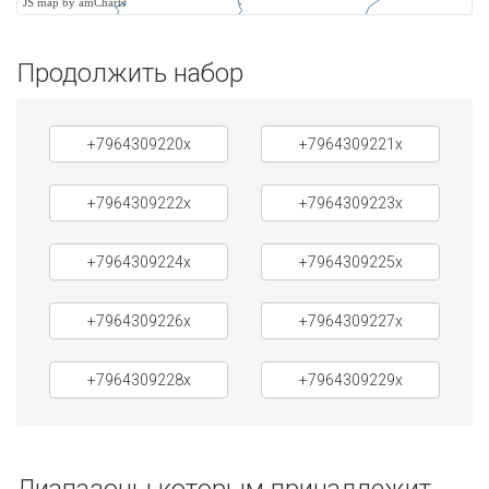
JS map by amCharts
Продолжить набор
+7964309220x
+7964309221x
+7964309222x
+7964309223x
+7964309224x
+7964309225x
+7964309226x
+7964309227x
+7964309228x
+7964309229x