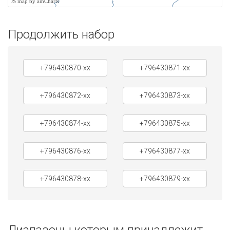
JS map by amCharts
Продолжить набор
+796430870-xx
+796430871-xx
+796430872-xx
+796430873-xx
+796430874-xx
+796430875-xx
+796430876-xx
+796430877-xx
+796430878-xx
+796430879-xx