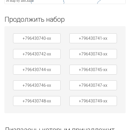
JS map by amCharts
Продолжить набор
+796430740-xx
+796430741-xx
+796430742-xx
+796430743-xx
+796430744-xx
+796430745-xx
+796430746-xx
+796430747-xx
+796430748-xx
+796430749-xx