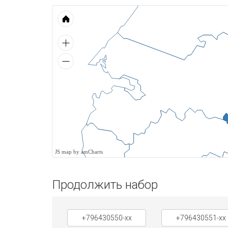
JS map by amCharts
Продолжить набор
+796430550-xx
+796430551-xx