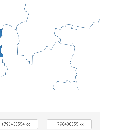
+796430554-xx
+796430555-xx