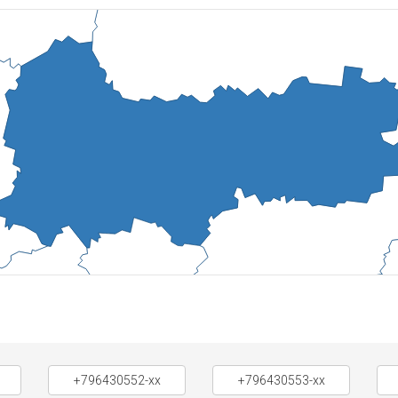
+796430552-xx
+796430553-xx