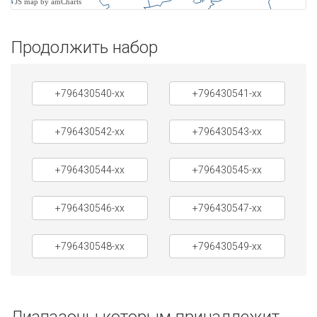
JS map by amCharts
Продолжить набор
+796430540-xx
+796430541-xx
+796430542-xx
+796430543-xx
+796430544-xx
+796430545-xx
+796430546-xx
+796430547-xx
+796430548-xx
+796430549-xx