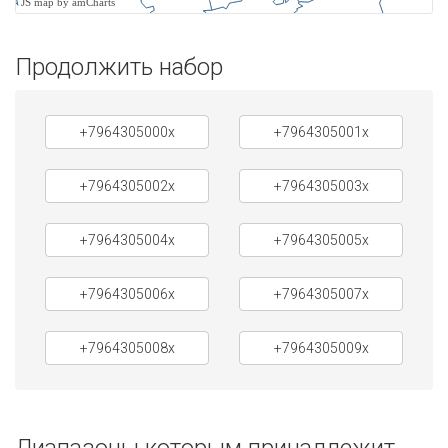
JS map by amCharts
Продолжить набор
+7964305000x
+7964305001x
+7964305002x
+7964305003x
+7964305004x
+7964305005x
+7964305006x
+7964305007x
+7964305008x
+7964305009x