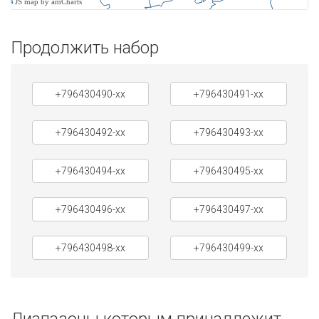
JS map by amCharts
Продолжить набор
+796430490-xx
+796430491-xx
+796430492-xx
+796430493-xx
+796430494-xx
+796430495-xx
+796430496-xx
+796430497-xx
+796430498-xx
+796430499-xx