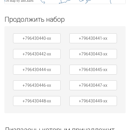
JS map by amCharts
Продолжить набор
+796430440-xx
+796430441-xx
+796430442-xx
+796430443-xx
+796430444-xx
+796430445-xx
+796430446-xx
+796430447-xx
+796430448-xx
+796430449-xx