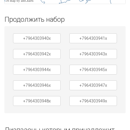
JS map by amCharts
Продолжить набор
+7964303940x
+7964303941x
+7964303942x
+7964303943x
+7964303944x
+7964303945x
+7964303946x
+7964303947x
+7964303948x
+7964303949x