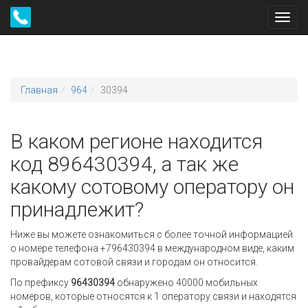
Toggl
navig
Главная
964
30394
В каком регионе находится
код 896430394, а так же
какому сотовому оператору он
принадлежит?
Ниже вы можете ознакомиться с более точной информацией
о номере телефона +796430394 в международном виде, каким
провайдерам сотовой связи и городам он относится.
По префиксу
96430394
обнаружено 40000 мобильных
номеров, которые относятся к 1 оператору связи и находятся