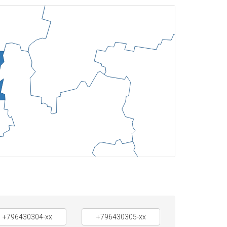
+796430304-xx
+796430305-xx