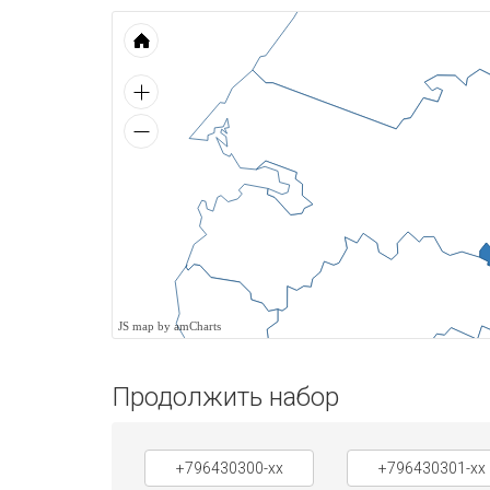
JS map by amCharts
Продолжить набор
+796430300-xx
+796430301-xx