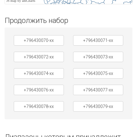
JS map by amCharts
Продолжить набор
+796430070-xx
+796430071-xx
+796430072-xx
+796430073-xx
+796430074-xx
+796430075-xx
+796430076-xx
+796430077-xx
+796430078-xx
+796430079-xx