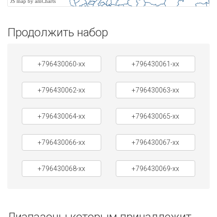
JS map by amCharts
Продолжить набор
+796430060-xx
+796430061-xx
+796430062-xx
+796430063-xx
+796430064-xx
+796430065-xx
+796430066-xx
+796430067-xx
+796430068-xx
+796430069-xx