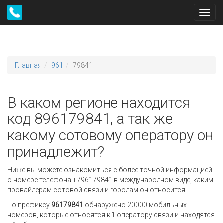
Toggl
navig
Главная
961
79841
В каком регионе находится
код 896179841, а так же
какому сотовому оператору он
принадлежит?
Ниже вы можете ознакомиться с более точной информацией
о номере телефона +796179841 в международном виде, каким
провайдерам сотовой связи и городам он относится.
По префиксу
96179841
обнаружено 20000 мобильных
номеров, которые относятся к 1 оператору связи и находятся