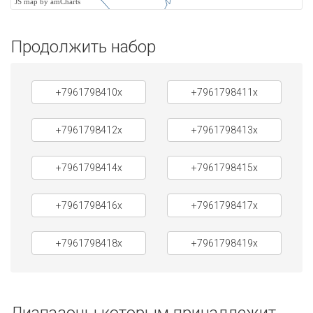
JS map by amCharts
Продолжить набор
+7961798410x
+7961798411x
+7961798412x
+7961798413x
+7961798414x
+7961798415x
+7961798416x
+7961798417x
+7961798418x
+7961798419x