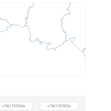
+7961797054x
+7961797055x