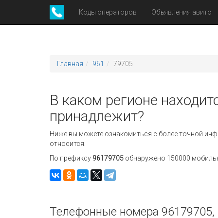
Коды операторов
Объявления авито
Главная
961
79705
В каком регионе находит
принадлежит?
Ниже вы можете ознакомиться с более точной инф
относится.
По префиксу
96179705
обнаружено 150000 мобильны
Телефонные номера 96179705, 