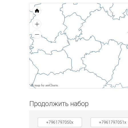
JS map by amCharts
Продолжить набор
+7961797050x
+7961797051x