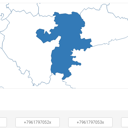
+7961797052x
+7961797053x