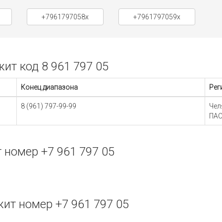
+7961797058x
+7961797059x
т код 8 961 797 05
Конец диапазона
Рег
8 (961) 797-99-99
Чел
ПАО
номер +7 961 797 05
ит номер +7 961 797 05